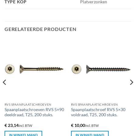
TYPE KOP
Platverzonken
GERELATEERDE PRODUCTEN
RVS SPAANPLAATSCHROEVEN
RVS SPAANPLAATSCHROEVEN
Spaanplaatschroeven RVS 5×90
Spaanplaatschroef RVS 5×30
deeldraad, T25, 200 stuks.
voldraad, T25, 200 stuks.
€
23,14
€
10,00
incl. BTW
incl. BTW
IN WINKELMAND
IN WINKELMAND