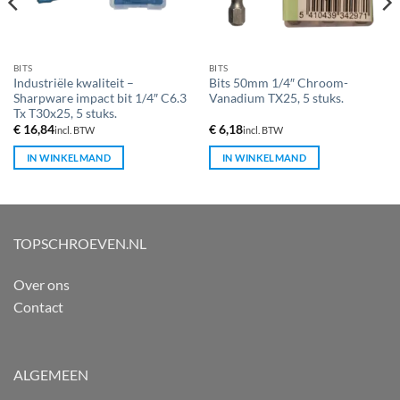
BITS
BITS
Industriële kwaliteit –
Bits 50mm 1/4″ Chroom-
Sharpware impact bit 1/4″ C6.3
Vanadium TX25, 5 stuks.
Tx T30x25, 5 stuks.
€
16,84
€
6,18
incl. BTW
incl. BTW
IN WINKELMAND
IN WINKELMAND
TOPSCHROEVEN.NL
Over ons
Contact
ALGEMEEN