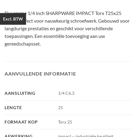
Duurzame 1/4 inch SHARPWARE IMPACT Torx T25x25
Excl. BTW
bitjes, perfect voor nauwkeurig schroefwerk. Gebouwd voor
langdurige prestaties en geschikt voor verschillende
toepassingen. Een essentiële toevoeging aan uw
gereedschapsset.
AANVULLENDE INFORMATIE
AANSLUITING
1/4 C6.3
LENGTE
25
FORMAAT KOP
Torx 25
AFWERKING
impact – industriële kwaliteit