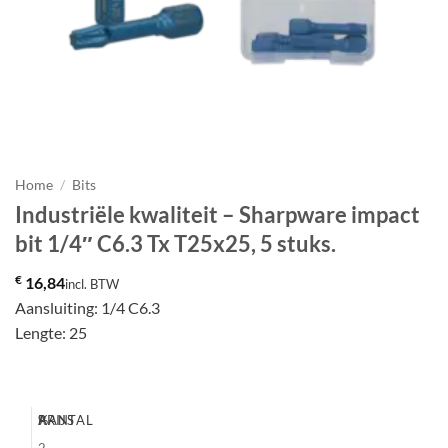
Home
/
Bits
Industriële kwaliteit – Sharpware impact
bit 1/4″ C6.3 Tx T25x25, 5 stuks.
€
16,84
incl. BTW
Aansluiting: 1/4 C6.3
Lengte: 25
AANTAL
%
PRIJS
2-