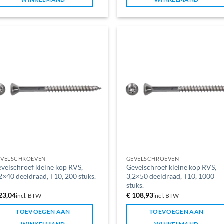
EVELSCHROEVEN
GEVELSCHROEVEN
velschroef kleine kop RVS,
Gevelschroef kleine kop RVS,
2×40 deeldraad, T10, 200 stuks.
3,2×50 deeldraad, T10, 1000
stuks.
23,04
€
108,93
incl. BTW
incl. BTW
TOEVOEGEN AAN
TOEVOEGEN AAN