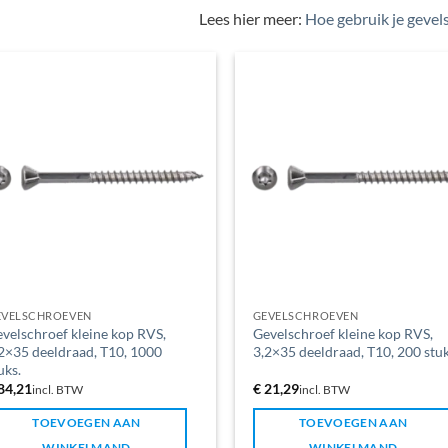
Lees hier meer:
Hoe gebruik je gevel
EVELSCHROEVEN
GEVELSCHROEVEN
velschroef kleine kop RVS,
Gevelschroef kleine kop RVS,
2×35 deeldraad, T10, 1000
3,2×35 deeldraad, T10, 200 stuk
uks.
84,21
€
21,29
incl. BTW
incl. BTW
TOEVOEGEN AAN
TOEVOEGEN AAN
WINKELMAND
WINKELMAND