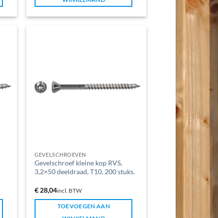
GEVELSCHROEVEN
Gevelschroef kleine kop RVS,
3,2×50 deeldraad, T10, 200 stuks.
€
28,04
incl. BTW
TOEVOEGEN AAN