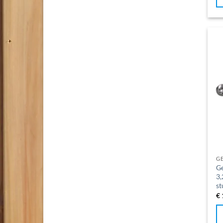
G
Ge
3,
st
€