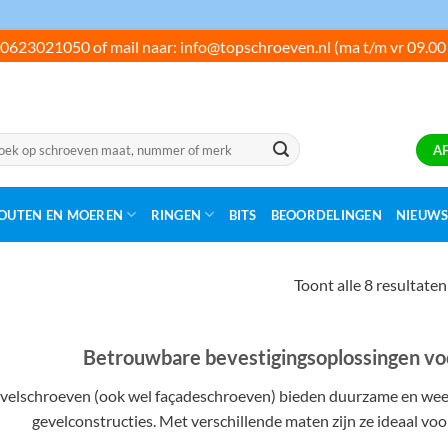
0623021050 of mail naar: info@topschroeven.nl (ma t/m vr 09.00
ken
A
:
OUTEN EN MOEREN
RINGEN
BITS
BEOORDELINGEN
NIEUW
Toont alle 8 resultaten
Betrouwbare bevestigingsoplossingen voo
velschroeven (ook wel façadeschroeven) bieden duurzame en wee
gevelconstructies. Met verschillende maten zijn ze ideaal voo