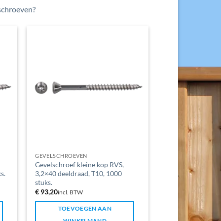
schroeven?
GEVELSCHROEVEN
Gevelschroef kleine kop RVS,
s.
3,2×40 deeldraad, T10, 1000
stuks.
€
93,20
incl. BTW
TOEVOEGEN AAN
WINKELMAND