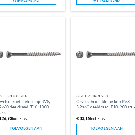
WINKELMAND
WINKELMAND
EVELSCHROEVEN
GEVELSCHROEVEN
velschroef kleine kop RVS,
Gevelschroef kleine kop RVS,
2×60 deeldraad, T10, 1000
3,2×60 deeldraad, T10, 200 stuk
uks.
126,90
€
33,15
incl. BTW
incl. BTW
TOEVOEGEN AAN
TOEVOEGEN AAN