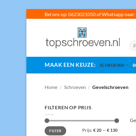
Ga
Bel ons op: 0623021050 of Whatsapp naar: 
naar
inhoud
Zoe
naar
MAAK EEN KEUZE:
SCHROEVEN
B
Home
/
Schroeven
/
Gevelschroeven
FILTEREN OP PRIJS
Ge
Min.
Max.
Prijs:
€ 20
—
€ 130
FILTER
prijs
prijs