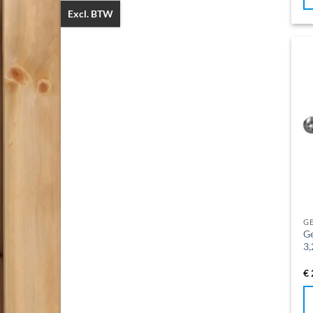
Excl. BTW
G
Ge
3,
€