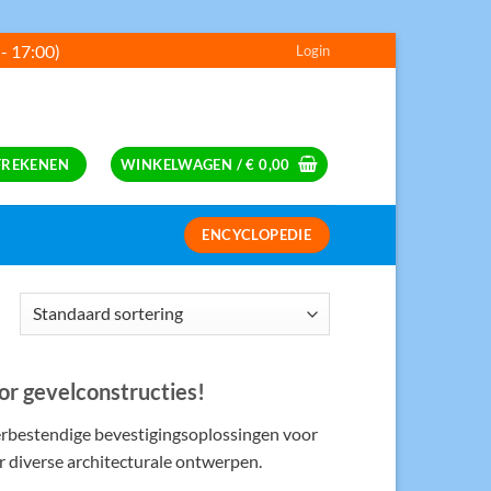
 - 17:00)
Login
---
FREKENEN
WINKELWAGEN /
€
0,00
ENCYCLOPEDIE
S
r gevelconstructies!
rbestendige bevestigingsoplossingen voor
r diverse architecturale ontwerpen.