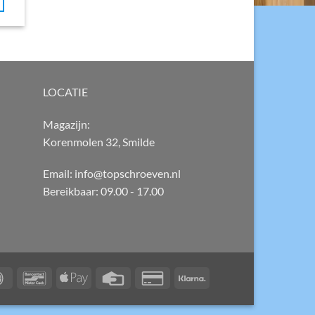
LOCATIE
Magazijn:
Korenmolen 32, Smilde
Email: info@topschroeven.nl
Bereikbaar: 09.00 - 17.00
IDeal
Bancontact
Apple
Credit
Credit
Klarna
Pay
Card
Card
2