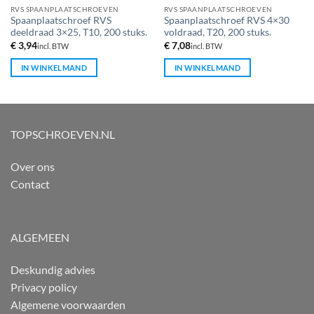
RVS SPAANPLAATSCHROEVEN
RVS SPAANPLAATSCHROEVEN
Spaanplaatschroef RVS
Spaanplaatschroef RVS 4×30
deeldraad 3×25, T10, 200 stuks.
voldraad, T20, 200 stuks.
€
3,94
€
7,08
incl. BTW
incl. BTW
IN WINKELMAND
IN WINKELMAND
TOPSCHROEVEN.NL
Over ons
Contact
ALGEMEEN
Deskundig advies
Privacy policy
Algemene voorwaarden