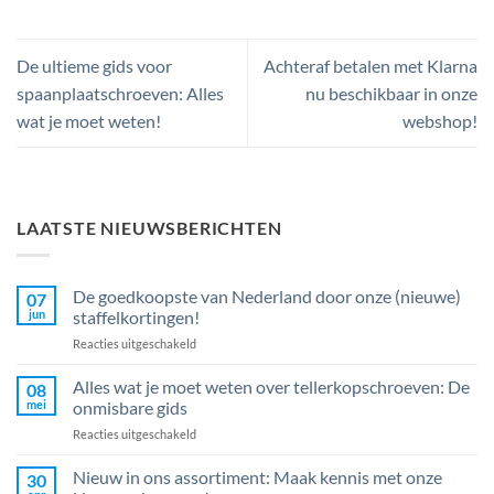
De ultieme gids voor
Achteraf betalen met Klarna
spaanplaatschroeven: Alles
nu beschikbaar in onze
wat je moet weten!
webshop!
LAATSTE NIEUWSBERICHTEN
De goedkoopste van Nederland door onze (nieuwe)
07
jun
staffelkortingen!
voor
Reacties uitgeschakeld
De
goedkoopste
Alles wat je moet weten over tellerkopschroeven: De
08
van
mei
onmisbare gids
Nederland
voor
Reacties uitgeschakeld
door
Alles
onze
wat
Nieuw in ons assortiment: Maak kennis met onze
(nieuwe)
30
je
staffelkortingen!