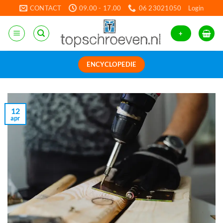
Ga
CONTACT
09.00 - 17.00
06 23021050
Login
naar
inhoud
+
ENCYCLOPEDIE
12
apr