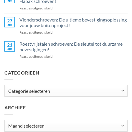
apr
Hapax schroeven!
moet
voor
Reacties uitgeschakeld
weten
Nieuw
over
in
Vlonderschroeven: De ultieme bevestigingsoplossing
tellerkopschroeven:
27
ons
De
apr
voor jouw buitenproject!
assortiment:
onmisbare
voor
Reacties uitgeschakeld
Maak
gids
Vlonderschroeven:
kennis
De
Roestvrijstalen schroeven: De sleutel tot duurzame
met
21
ultieme
onze
apr
bevestigingen!
bevestigingsoplossing
Hapax
voor
Reacties uitgeschakeld
voor
schroeven!
Roestvrijstalen
jouw
schroeven:
buitenproject!
De
CATEGORIEËN
sleutel
tot
duurzame
Categorieën
bevestigingen!
ARCHIEF
Archief