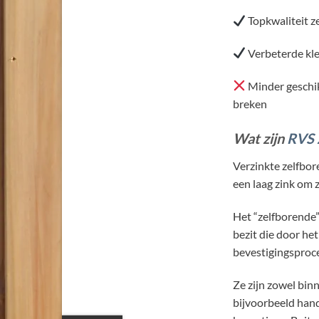
Topkwaliteit z
Verbeterde kle
Minder geschik
breken
Wat zijn
RVS 
Verzinkte zelfbor
een laag zink om 
Het “zelfborende”
bezit die door het
bevestigingsproc
Ze zijn zowel bin
bijvoorbeeld hand