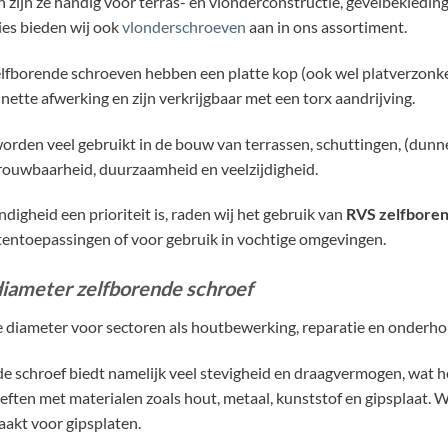
n zijn ze handig voor terras- en vlonderconstructie, gevelbekleding
ies bieden wij ook
vlonderschroeven
aan in ons assortiment.
lfborende schroeven hebben een platte kop (ook wel platverzonken
nette afwerking en zijn verkrijgbaar met een torx aandrijving.
rden veel gebruikt in de bouw van terrassen, schuttingen, (dunn
ouwbaarheid, duurzaamheid en veelzijdigheid.
digheid een prioriteit is, raden wij het gebruik van
RVS zelfbore
tentoepassingen of voor gebruik in vochtige omgevingen.
diameter zelfborende schroef
e diameter voor sectoren als houtbewerking, reparatie en onderho
e schroef biedt namelijk veel stevigheid en draagvermogen, wat h
ften met materialen zoals hout, metaal, kunststof en gipsplaat. 
aakt voor gipsplaten.