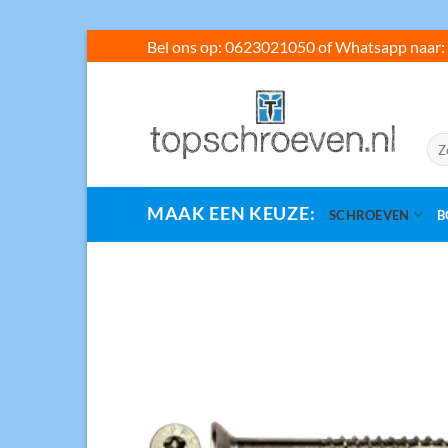
Ga
Bel ons op: 0623021050 of Whatsapp naar: 
naar
inhoud
Zoe
naar
MAAK EEN KEUZE:
SCHROEVEN
B