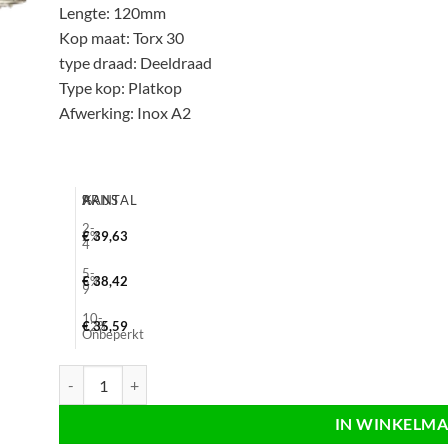
Lengte: 120mm
Kop maat: Torx 30
type draad: Deeldraad
Type kop: Platkop
Afwerking: Inox A2
AANTAL
%
PRIJS
2-
2%
€
39,63
4
5-
5%
€
38,42
9
10-
12%
€
35,59
Onbeperkt
Zelfborende schroef RVS 6x120 deeldraad, T30, platkop, 100 st
IN WINKELM