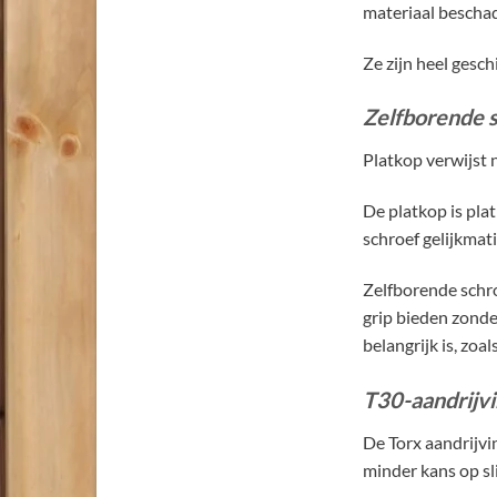
materiaal beschad
Ze zijn heel gesc
Zelfborende 
Platkop verwijst n
De platkop is pla
schroef gelijkmat
Zelfborende schr
grip bieden zonde
belangrijk is, zoa
T30-aandrijvi
De Torx aandrijvi
minder kans op sl