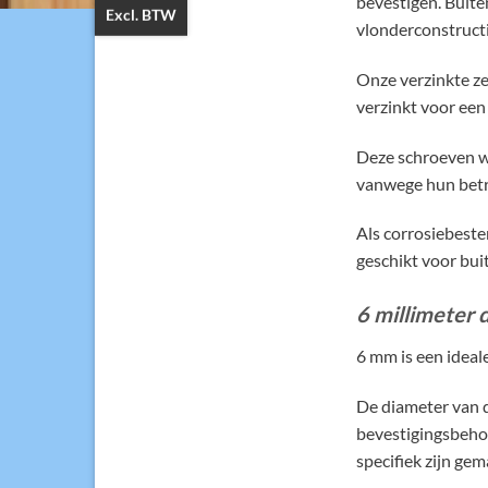
bevestigen. Buite
Excl. BTW
vlonderconstruct
Onze verzinkte ze
verzinkt voor een 
Deze schroeven wo
vanwege hun betr
Als corrosiebesten
geschikt voor bui
6 millimeter 
6 mm is een ideal
De diameter van d
bevestigingsbehoe
specifiek zijn gem