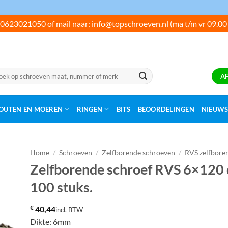
0623021050 of mail naar: info@topschroeven.nl (ma t/m vr 09.00
ken
A
:
OUTEN EN MOEREN
RINGEN
BITS
BEOORDELINGEN
NIEUW
Home
/
Schroeven
/
Zelfborende schroeven
/
RVS zelfbore
Zelfborende schroef RVS 6×120 d
100 stuks.
€
40,44
incl. BTW
Dikte: 6mm