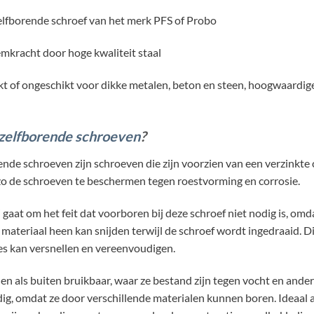
elfborende schroef van het merk PFS of Probo
mkracht door hoge kwaliteit staal
t of ongeschikt voor dikke metalen, beton en steen, hoogwaardige 
zelfborende schroeven
?
ende schroeven zijn schroeven die zijn voorzien van een verzinkte 
zo de schroeven te beschermen tegen roestvorming en corrosie.
 gaat om het feit dat voorboren bij deze schroef niet nodig is, om
 materiaal heen kan snijden terwijl de schroef wordt ingedraaid. Di
es kan versnellen en vereenvoudigen.
nen als buiten bruikbaar, waar ze bestand zijn tegen vocht en ande
ig, omdat ze door verschillende materialen kunnen boren. Ideaal a