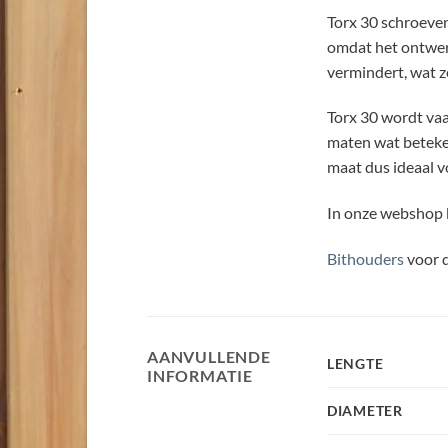
Torx 30 schroeven
omdat het ontwerp
vermindert, wat z
Torx 30 wordt vaa
maten wat beteken
maat dus ideaal 
In onze webshop b
Bithouders
voor d
AANVULLENDE
LENGTE
INFORMATIE
DIAMETER