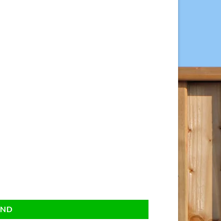
uks. aantal
AND