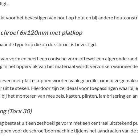
igt.
hikt voor het bevestigen van hout op hout en bij andere houtcon
schroef 6x120mm met platkop
aar de type kop die op de schroef is bevestigd.
t van vorm en heeft een conische vorm oftewel een afgeronde rand
ig in het oppervlak van het materiaal wordt verzonken wanneer de 
oeven met platte koppen worden vaak gebruikt, omdat ze gemakkel
r uit te steken. Hierdoor zijn ze ideaal voor toepassingen waarbij
ls bij het monteren van meubels, kasten, plinten, lambrisering en 
ng (Torx 30)
ng bestaat uit een zeshoekige vorm met een centraal uitstekend pu
ippen voor de schroefboormachine tijdens het aandraaien van de s