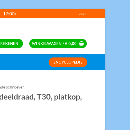
 - 17:00)
Login
---
FREKENEN
WINKELWAGEN /
€
0,00
ENCYCLOPEDIE
S
nde schroeven
eeldraad, T30, platkop,