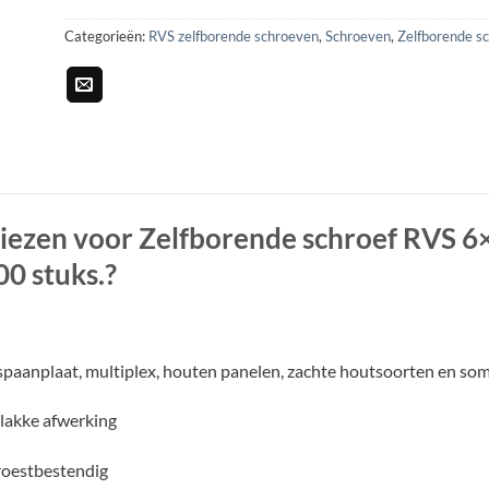
Categorieën:
RVS zelfborende schroeven
,
Schroeven
,
Zelfborende s
ezen voor Zelfborende schroef RVS 6×
00 stuks.?
spaanplaat, multiplex, houten panelen, zachte houtsoorten en so
lakke afwerking
oestbestendig