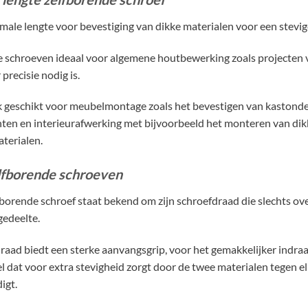
male lengte voor bevestiging van dikke materialen voor een stevig
e schroeven ideaal voor algemene houtbewerking zoals projecten vo
precisie nodig is.
k geschikt voor meubelmontage zoals het bevestigen van kastonde
n en interieurafwerking met bijvoorbeeld het monteren van dik
terialen.
lfborende schroeven
borende schroef staat bekend om zijn schroefdraad die slechts over
gedeelte.
draad biedt een sterke aanvangsgrip, voor het gemakkelijker indraa
l dat voor extra stevigheid zorgt door de twee materialen tegen e
igt.