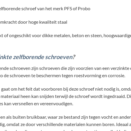
elfborende schroef van het merk PFS of Probo
mkracht door hoge kwaliteit staal
t of ongeschikt voor dikke metalen, beton en steen, hoogwaardige 
inkte zelfborende schroeven
?
ende schroeven zijn schroeven die zijn voorzien van een verzinkte 
zo de schroeven te beschermen tegen roestvorming en corrosie.
 gaat om het feit dat voorboren bij deze schroef niet nodig is, om
 materiaal heen kan snijden terwijl de schroef wordt ingedraaid. Di
es kan versnellen en vereenvoudigen.
nen als buiten bruikbaar, waar ze bestand zijn tegen vocht en ande
ig, omdat ze door verschillende materialen kunnen boren. Ideaal a