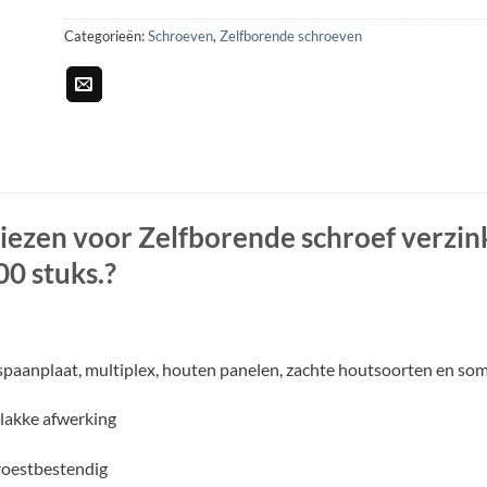
Categorieën:
Schroeven
,
Zelfborende schroeven
ezen voor Zelfborende schroef verzink
00 stuks.?
spaanplaat, multiplex, houten panelen, zachte houtsoorten en so
lakke afwerking
oestbestendig