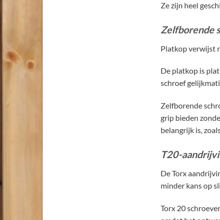
Ze zijn heel gesc
Zelfborende 
Platkop verwijst n
De platkop is pla
schroef gelijkmat
Zelfborende schr
grip bieden zonde
belangrijk is, zoa
T20-aandrijvi
De Torx aandrijvi
minder kans op sl
Torx 20 schroeven