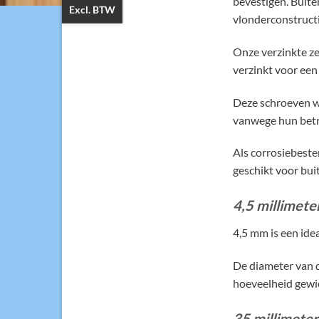
bevestigen. Buite
Excl. BTW
vlonderconstruct
Onze verzinkte ze
verzinkt voor een 
Deze schroeven wo
vanwege hun betr
Als corrosiebesten
geschikt voor bui
4,5 millimete
4,5 mm is een ide
De diameter van d
hoeveelheid gewic
35 millimeter