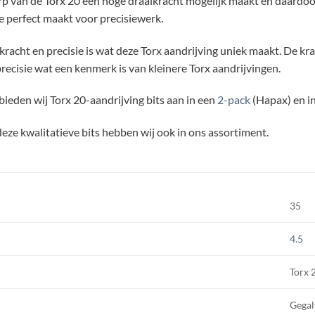
 van de Torx 20 een hoge draaikracht mogelijk maakt en daardoor h
e perfect maakt voor precisiewerk.
kracht en precisie is wat deze Torx aandrijving uniek maakt. De k
recisie wat een kenmerk is van kleinere Torx aandrijvingen.
ieden wij Torx 20-aandrijving bits aan in een
2-pack
(Hapax) en i
eze kwalitatieve bits hebben wij ook in ons assortiment.
35
4.5
Torx 
Gegal