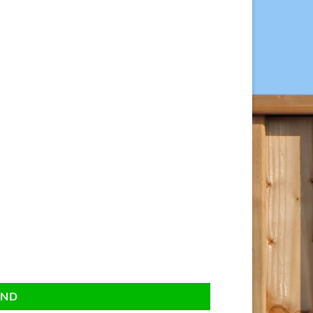
00 stuks. aantal
AND