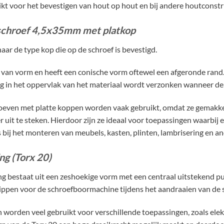
hikt voor het bevestigen van hout op hout en bij andere houtcon
schroef 4,5x35mm met platkop
aar de type kop die op de schroef is bevestigd.
t van vorm en heeft een conische vorm oftewel een afgeronde rand
ig in het oppervlak van het materiaal wordt verzonken wanneer de 
oeven met platte koppen worden vaak gebruikt, omdat ze gemakkel
r uit te steken. Hierdoor zijn ze ideaal voor toepassingen waarbij
ls bij het monteren van meubels, kasten, plinten, lambrisering en 
ng (Torx 20)
ng bestaat uit een zeshoekige vorm met een centraal uitstekend pu
ippen voor de schroefboormachine tijdens het aandraaien van de s
 worden veel gebruikt voor verschillende toepassingen, zoals elek