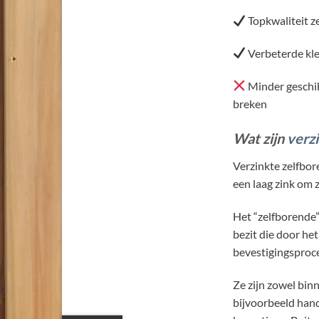
Topkwaliteit z
Verbeterde kle
Minder geschik
breken
Wat zijn
verz
Verzinkte zelfbor
een laag zink om 
Het “zelfborende”
bezit die door het
bevestigingsproc
Ze zijn zowel bin
bijvoorbeeld hand