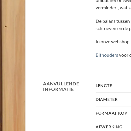
omdat het ontwerp
vermindert, wat z
De balans tussen 
schroeven en de p
In onze webshop b
Bithouders
voor d
AANVULLENDE
LENGTE
INFORMATIE
DIAMETER
FORMAAT KOP
AFWERKING