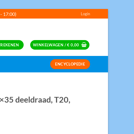
 - 17:00)
Login
---
FREKENEN
WINKELWAGEN /
€
0,00
ENCYCLOPEDIE
S
5×35 deeldraad, T20,