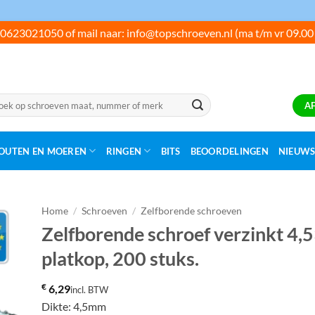
0623021050 of mail naar: info@topschroeven.nl (ma t/m vr 09.00
ken
A
:
OUTEN EN MOEREN
RINGEN
BITS
BEOORDELINGEN
NIEUW
Home
/
Schroeven
/
Zelfborende schroeven
Zelfborende schroef verzinkt 4,
platkop, 200 stuks.
€
6,29
incl. BTW
Dikte: 4,5mm