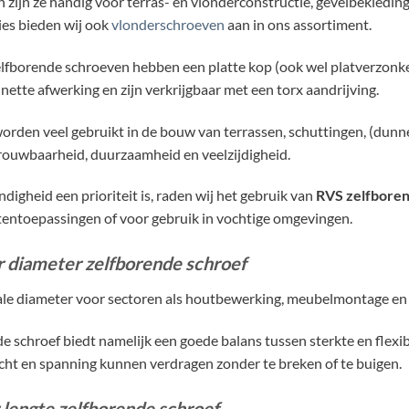
n zijn ze handig voor terras- en vlonderconstructie, gevelbekleding
ies bieden wij ook
vlonderschroeven
aan in ons assortiment.
lfborende schroeven hebben een platte kop (ook wel platverzonken
nette afwerking en zijn verkrijgbaar met een torx aandrijving.
rden veel gebruikt in de bouw van terrassen, schuttingen, (dunn
ouwbaarheid, duurzaamheid en veelzijdigheid.
digheid een prioriteit is, raden wij het gebruik van
RVS zelfbore
tentoepassingen of voor gebruik in vochtige omgevingen.
r diameter zelfborende schroef
ale diameter voor sectoren als houtbewerking, meubelmontage en 
e schroef biedt namelijk een goede balans tussen sterkte en flexib
ht en spanning kunnen verdragen zonder te breken of te buigen.
 lengte zelfborende schroef