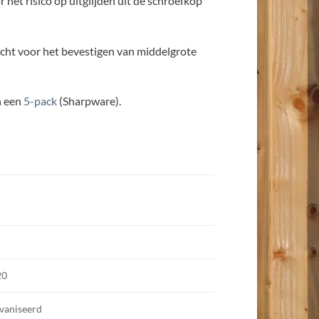
et risico op uitglijden uit de schroefkop
racht voor het bevestigen van middelgrote
n een
5-pack
(Sharpware).
20
vaniseerd