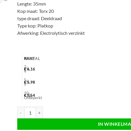
Lengte: 35mm
Kop maat: Torx 20
type draad: Deeldraad
Type kop: Platkop
Afwerking: Electrolytisch verzinkt
AANTAL
%
PRIJS
2-
2%
€
6,16
4
5-
5%
€
5,98
9
10-
12%
€
5,54
Onbeperkt
Zelfborende schroef verzinkt 4,5x35 deeldraad, T20, platkop, 2
IN WINKELM