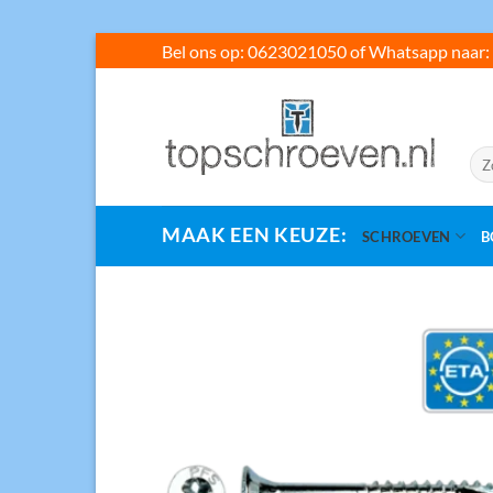
Ga
Bel ons op: 0623021050 of Whatsapp naar: 
naar
inhoud
Zoe
naar
MAAK EEN KEUZE:
SCHROEVEN
B