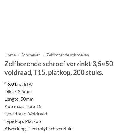
Home
/
Schroeven
/
Zelfborende schroeven
Zelfborende schroef verzinkt 3,5×50
voldraad, T15, platkop, 200 stuks.
€
6,01
incl. BTW
Dikte: 3,5mm
Lengte: 50mm
Kop maat: Torx 15
type draad: Voldraad
Type kop: Platkop
Afwerking: Electrolytisch verzinkt