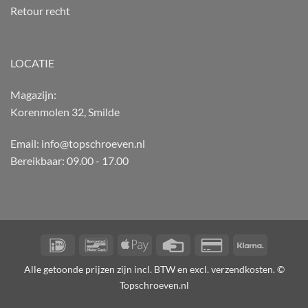
Retour recht
LOCATIE
Magazijn:
Korenmolen 32, Smilde
Email: info@topschroeven.nl
Bereikbaar: 09.00 - 17.00
IDeal
Bancontact
Apple
Credit
Credit
Klarna
Pay
Card
Card
Alle getoonde prijzen zijn incl. BTW en excl. verzendkosten. ©
2
Topschroeven.nl