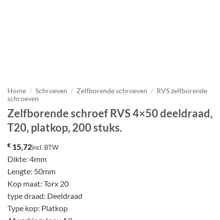
Home
/
Schroeven
/
Zelfborende schroeven
/
RVS zelfborende
schroeven
Zelfborende schroef RVS 4×50 deeldraad,
T20, platkop, 200 stuks.
€
15,72
incl. BTW
Dikte: 4mm
Lengte: 50mm
Kop maat: Torx 20
type draad: Deeldraad
Type kop: Platkop