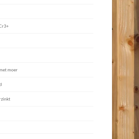
 Cr3+
 met moer
d
rzinkt