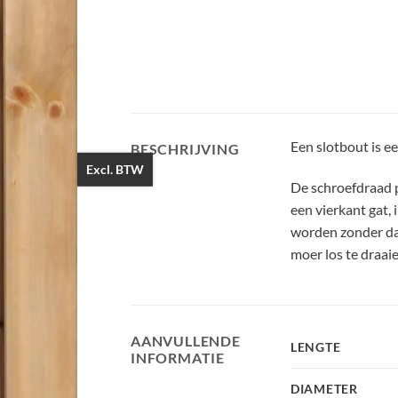
Een slotbout is e
BESCHRIJVING
Excl. BTW
De schroefdraad p
een vierkant gat,
worden zonder dat
moer los te draaie
AANVULLENDE
LENGTE
INFORMATIE
DIAMETER