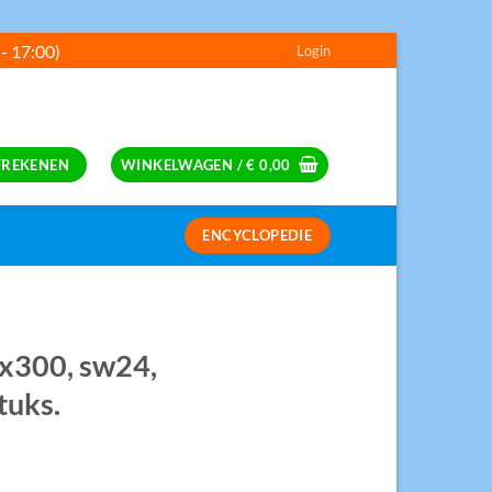
 - 17:00)
Login
---
FREKENEN
WINKELWAGEN /
€
0,00
ENCYCLOPEDIE
S
6x300, sw24,
tuks.