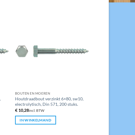
BOUTEN EN MOEREN
,
Houtdraadbout verzinkt 6×80, sw10,
electrolytisch, Din 571, 200 stuks.
€
10,28
incl. BTW
IN WINKELMAND