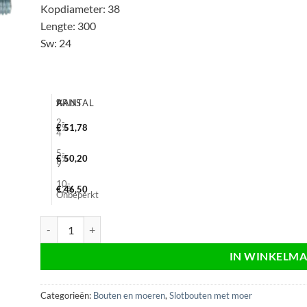
Kopdiameter: 38
Lengte: 300
Sw: 24
AANTAL
%
PRIJS
2-
2%
€
51,78
4
5-
5%
€
50,20
9
10-
12%
€
46,50
Onbeperkt
Slotbout met moer verzinkt M16x300, sw24, electrolytisch, Din
IN WINKELM
Categorieën:
Bouten en moeren
,
Slotbouten met moer