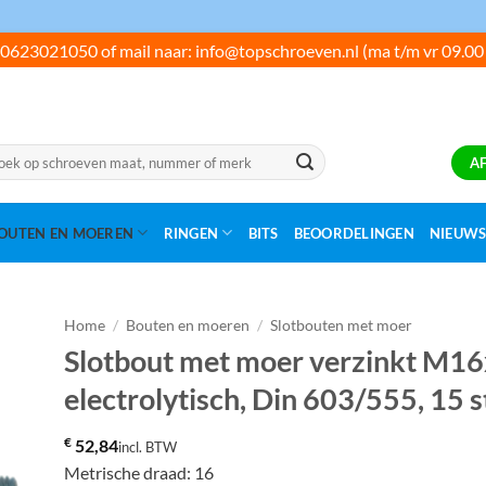
0623021050 of mail naar: info@topschroeven.nl (ma t/m vr 09.00
ken
A
:
OUTEN EN MOEREN
RINGEN
BITS
BEOORDELINGEN
NIEUW
Home
/
Bouten en moeren
/
Slotbouten met moer
Slotbout met moer verzinkt M1
electrolytisch, Din 603/555, 15 s
€
52,84
incl. BTW
Metrische draad: 16