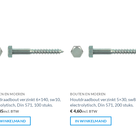
EN EN MOEREN
BOUTEN EN MOEREN
raadbout verzinkt 6×140, sw10,
Houtdraadbout verzinkt 5×30, sw8
rolytisch, Din 571, 100 stuks.
electrolytisch, Din 571, 200 stuks.
85
€
4,60
incl. BTW
incl. BTW
 WINKELMAND
IN WINKELMAND