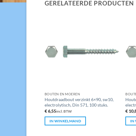
GERELATEERDE PRODUCTEN
BOUTEN EN MOEREN
BOUT
zinkt 5×25, sw8,
Houtdraadbout verzinkt 6×90, sw10,
Houtd
571, 200 stuks.
electrolytisch, Din 571, 100 stuks.
elect
€
6,55
€
10,
incl. BTW
D
IN WINKELMAND
IN