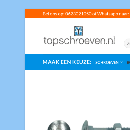
Ga
Bel ons op: 0623021050 of Whatsapp naar: 
naar
inhoud
Zoe
naar
MAAK EEN KEUZE:
SCHROEVEN
B