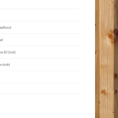
adbout
ad
sw10 (m6)
rzinkt