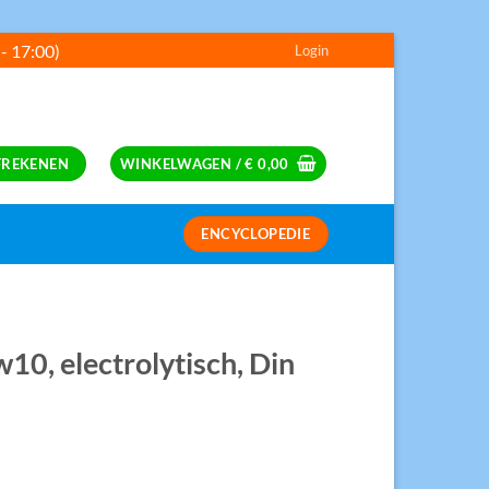
 - 17:00)
Login
---
FREKENEN
WINKELWAGEN /
€
0,00
ENCYCLOPEDIE
S
10, electrolytisch, Din