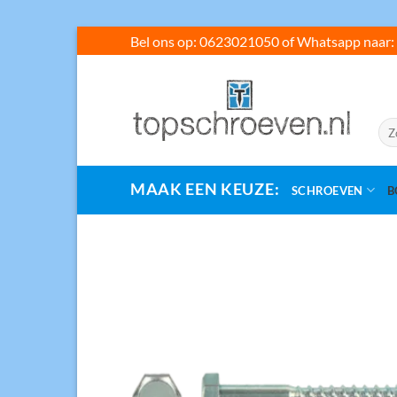
Ga
Bel ons op: 0623021050 of Whatsapp naar: 
naar
inhoud
Zoe
naar
MAAK EEN KEUZE:
SCHROEVEN
B