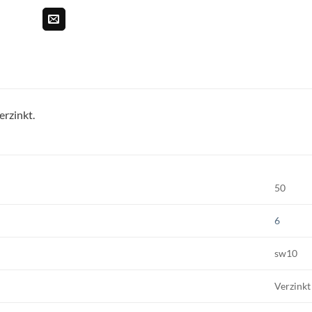
rzinkt.
50
6
sw10
Verzinkt