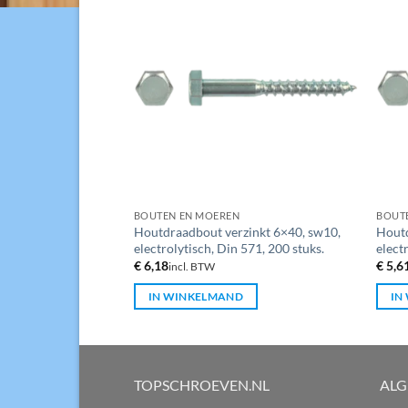
BOUTEN EN MOEREN
BOUT
zinkt 6×60, sw10,
Houtdraadbout verzinkt 6×40, sw10,
Houtd
571, 200 stuks.
electrolytisch, Din 571, 200 stuks.
elect
€
6,18
€
5,6
incl. BTW
D
IN WINKELMAND
IN
TOPSCHROEVEN.NL
AL