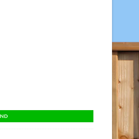
0 stuks. aantal
AND