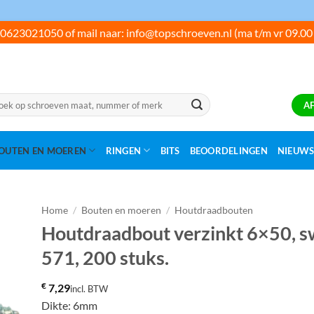
0623021050 of mail naar: info@topschroeven.nl (ma t/m vr 09.00
ken
A
:
OUTEN EN MOEREN
RINGEN
BITS
BEOORDELINGEN
NIEUW
Home
/
Bouten en moeren
/
Houtdraadbouten
Houtdraadbout verzinkt 6×50, sw
571, 200 stuks.
€
7,29
incl. BTW
Dikte: 6mm