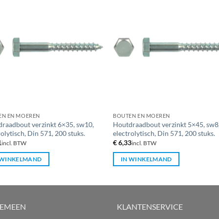
EN EN MOEREN
BOUTEN EN MOEREN
raadbout verzinkt 6×35, sw10,
Houtdraadbout verzinkt 5×45, sw8
rolytisch, Din 571, 200 stuks.
electrolytisch, Din 571, 200 stuks.
1
€
6,33
incl. BTW
incl. BTW
 WINKELMAND
IN WINKELMAND
GEMEEN
KLANTENSERVICE