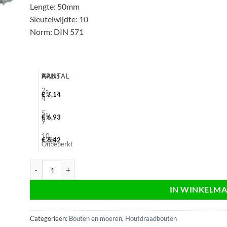
Lengte: 50mm
Sleutelwijdte: 10
Norm: DIN 571
AANTAL
%
PRIJS
2-
2%
€
7,14
4
5-
5%
€
6,93
9
10-
12%
€
6,42
Onbeperkt
Houtdraadbout verzinkt 6x50, sw10, electrolytisch, Din 571, 20
IN WINKELM
Categorieën:
Bouten en moeren
,
Houtdraadbouten