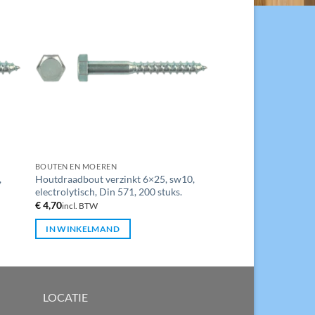
BOUTEN EN MOEREN
,
Houtdraadbout verzinkt 6×25, sw10,
electrolytisch, Din 571, 200 stuks.
€
4,70
incl. BTW
IN WINKELMAND
LOCATIE