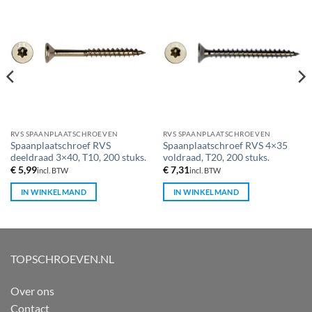
RVS SPAANPLAATSCHROEVEN
RVS SPAANPLAATSCHROEVEN
Spaanplaatschroef RVS
Spaanplaatschroef RVS 4×35
deeldraad 3×40, T10, 200 stuks.
voldraad, T20, 200 stuks.
€
5,99
€
7,31
incl. BTW
incl. BTW
IN WINKELMAND
IN WINKELMAND
TOPSCHROEVEN.NL
Over ons
Contact