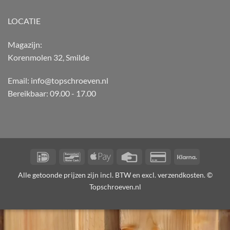
LOCATIE
Magazijn:
Korenmolen 32, Smilde
Email: info@topschroeven.nl
Bereikbaar: 09.00 - 17.00
IDeal
Bancontact
Apple
Credit
Credit
Klarna
Pay
Card
Card
Alle getoonde prijzen zijn incl. BTW en excl. verzendkosten. ©
2
Topschroeven.nl