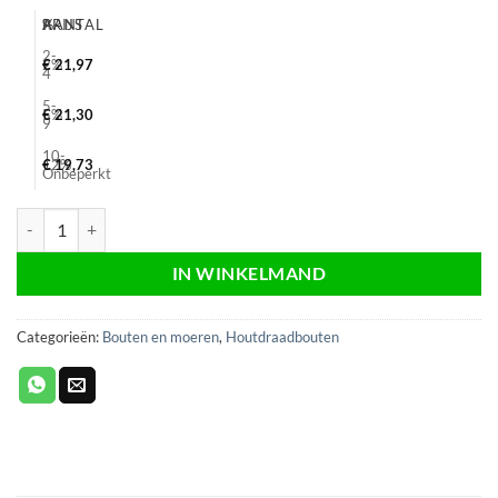
AANTAL
%
PRIJS
2-
2%
€
21,97
4
5-
5%
€
21,30
9
10-
12%
€
19,73
Onbeperkt
Houtdraadbout verzinkt 10x340, sw17, electrolytisch, Din 571, 25 stuk
IN WINKELMAND
Categorieën:
Bouten en moeren
,
Houtdraadbouten