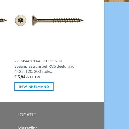
RVS SPAANPLAATSCHROEVEN
Spaanplaatschroef RVS deeldraad
4×25, T20, 200 stuks.
€
5,84
incl. BTW
IN WINKELMAND
LOCATIE
Magazijn: