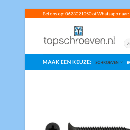
Ga
Bel ons op: 0623021050 of Whatsapp naar: 
naar
inhoud
Zoe
naar
MAAK EEN KEUZE:
SCHROEVEN
B