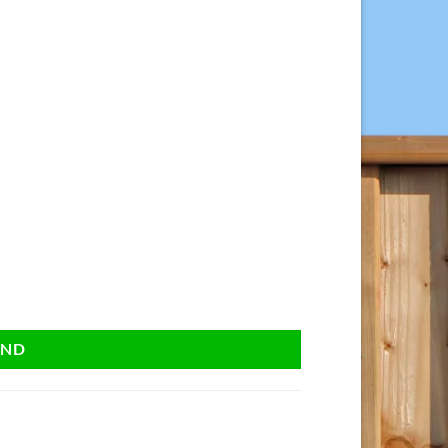
ks. aantal
AND