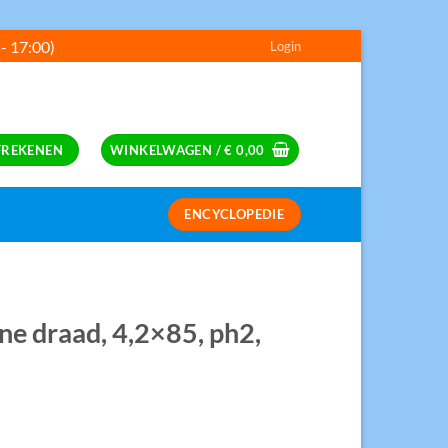
 - 17:00)
Login
---
FREKENEN
WINKELWAGEN /
€
0,00
ENCYCLOPEDIE
S
jne draad, 4,2×85, ph2,