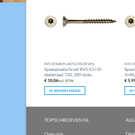
HROEVEN
RVS SPAANPLAATSCHROEVEN
RVS 
 RVS 5×40
Spaanplaatschroef RVS 4,5×35
Spaan
 stuks.
deeldraad, T20, 200 stuks.
3×40,
€
10,06
€
5,9
incl. BTW
D
IN WINKELMAND
IN
TOPSCHROEVEN.NL
AL
Over ons
Desk