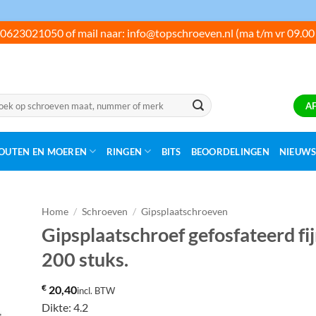
0623021050 of mail naar: info@topschroeven.nl (ma t/m vr 09.00
ken
A
:
OUTEN EN MOEREN
RINGEN
BITS
BEOORDELINGEN
NIEUW
Home
/
Schroeven
/
Gipsplaatschroeven
Gipsplaatschroef gefosfateerd fi
200 stuks.
€
20,40
incl. BTW
Dikte: 4.2