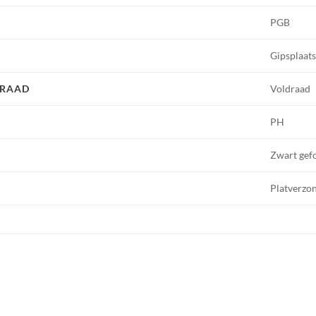
PGB
Gipsplaat
DRAAD
Voldraad
PH
Zwart gef
Platverzo