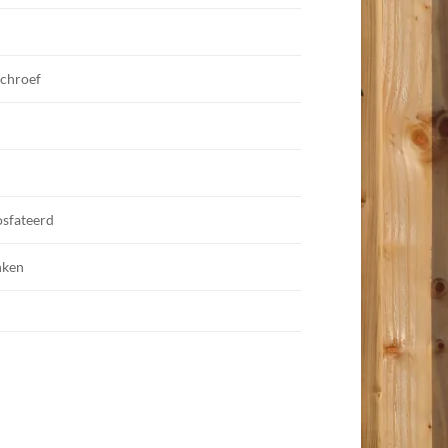
schroef
osfateerd
nken