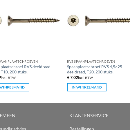
SPAANPLAATSCHROEVEN
RVS SPAANPLAATSCHROEVEN
plaatschroef RVS deeldraad
Spaanplaatschroef RVS 4,5×25
 T10, 200 stuks.
deeldraad, T20, 200 stuks.
9
€
7,02
incl. BTW
incl. BTW
 WINKELMAND
IN WINKELMAND
GEMEEN
KLANTENSERVICE
undig advies
Bestellingen