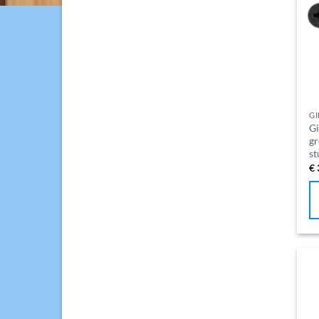
G
Gi
gr
st
€