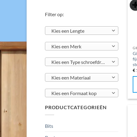
Filter op:
Kies een Lengte
Kies een Merk
G
Gi
fi
Kies een Type schroefdraad
st
€
Kies een Materiaal
Kies een Formaat kop
PRODUCTCATEGORIEËN
Bits