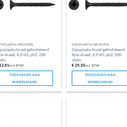
IPSPLAATSCHROEVEN
GIPSPLAATSCHROEVEN
psplaatschroef gefosfateerd
Gipsplaatschroef gefosfateerd
jne draad, 4,2×65, ph2, 200
fijne draad, 4,2×65, ph2, 500
uks.
stuks.
12,81
€
29,10
incl. BTW
incl. BTW
TOEVOEGEN AAN
TOEVOEGEN AAN
WINKELMAND
WINKELMAND