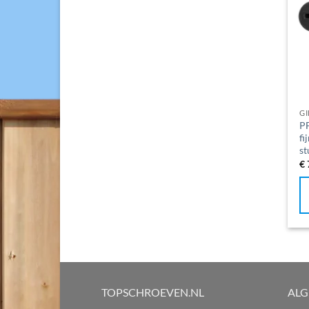
G
PF
fi
st
€
TOPSCHROEVEN.NL
AL