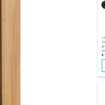
G
Gi
gr
st
€