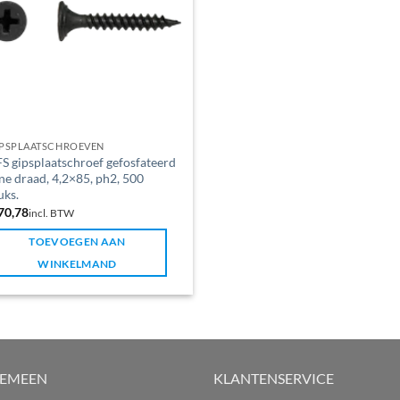
IPSPLAATSCHROEVEN
S gipsplaatschroef gefosfateerd
jne draad, 4,2×85, ph2, 500
uks.
70,78
incl. BTW
TOEVOEGEN AAN
WINKELMAND
GEMEEN
KLANTENSERVICE