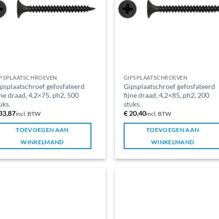
IPSPLAATSCHROEVEN
GIPSPLAATSCHROEVEN
psplaatschroef gefosfateerd
Gipsplaatschroef gefosfateerd
jne draad, 4,2×75, ph2, 500
fijne draad, 4,2×85, ph2, 200
uks.
stuks.
33,87
€
20,40
incl. BTW
incl. BTW
TOEVOEGEN AAN
TOEVOEGEN AAN
WINKELMAND
WINKELMAND