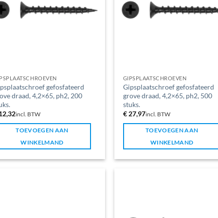
IPSPLAATSCHROEVEN
GIPSPLAATSCHROEVEN
psplaatschroef gefosfateerd
Gipsplaatschroef gefosfateerd
ove draad, 4,2×65, ph2, 200
grove draad, 4,2×65, ph2, 500
uks.
stuks.
12,32
€
27,97
incl. BTW
incl. BTW
TOEVOEGEN AAN
TOEVOEGEN AAN
WINKELMAND
WINKELMAND