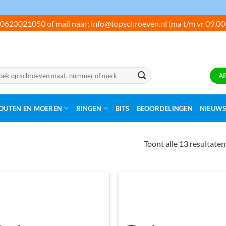
0623021050 of mail naar: info@topschroeven.nl (ma t/m vr 09.00
ken
A
:
OUTEN EN MOEREN
RINGEN
BITS
BEOORDELINGEN
NIEUW
Toont alle 13 resultaten