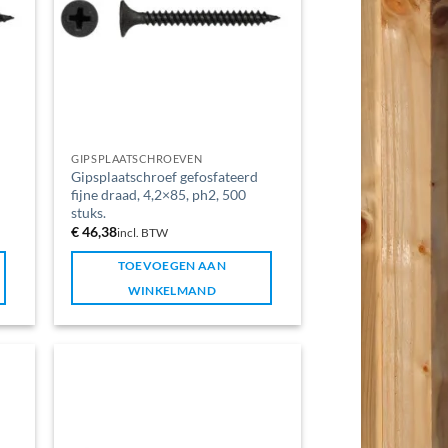
GIPSPLAATSCHROEVEN
Gipsplaatschroef gefosfateerd
fijne draad, 4,2×85, ph2, 500
stuks.
€
46,38
incl. BTW
TOEVOEGEN AAN
WINKELMAND