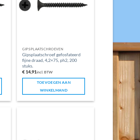
GIPSPLAATSCHROEVEN
Gipsplaatschroef gefosfateerd
fijne draad, 4,2×75, ph2, 200
stuks.
€
14,91
incl. BTW
TOEVOEGEN AAN
WINKELMAND