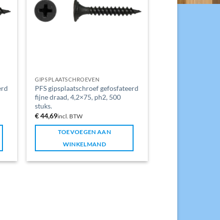
GIPSPLAATSCHROEVEN
erd
PFS gipsplaatschroef gefosfateerd
fijne draad, 4,2×75, ph2, 500
stuks.
€
44,69
incl. BTW
TOEVOEGEN AAN
WINKELMAND