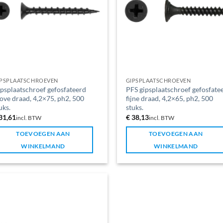
IPSPLAATSCHROEVEN
GIPSPLAATSCHROEVEN
psplaatschroef gefosfateerd
PFS gipsplaatschroef gefosfate
ove draad, 4,2×75, ph2, 500
fijne draad, 4,2×65, ph2, 500
uks.
stuks.
31,61
€
38,13
incl. BTW
incl. BTW
TOEVOEGEN AAN
TOEVOEGEN AAN
WINKELMAND
WINKELMAND