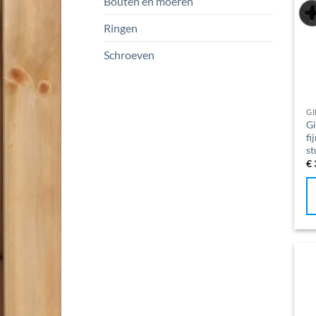
Bouten en moeren
Ringen
Schroeven
G
Gi
fi
st
€