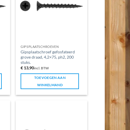
GIPSPLAATSCHROEVEN
Gipsplaatschroef gefosfateerd
grove draad, 4,2×75, ph2, 200
stuks.
€
13,90
incl. BTW
TOEVOEGEN AAN
WINKELMAND