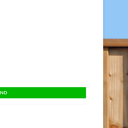
s. aantal
AND