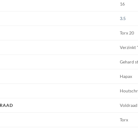
16
3.5
Torx 20
Verzinkt 
Gehard st
Hapax
Houtsch
DRAAD
Voldraad
Torx