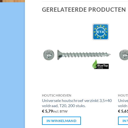
GERELATEERDE PRODUCTEN
HOUTSCHROEVEN
HOUT
roef verzinkt 4×16
Universele houtschroef verzinkt 3,5×40
Unive
stuks.
voldraad, T20, 200 stuks.
voldr
€
5,79
€
5,6
incl. BTW
D
IN WINKELMAND
IN