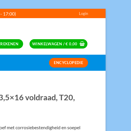
 - 17:00)
Login
---
FREKENEN
WINKELWAGEN /
€
0,00
ENCYCLOPEDIE
S
3,5×16 voldraad, T20,
roef met corrosiebestendigheid en soepel