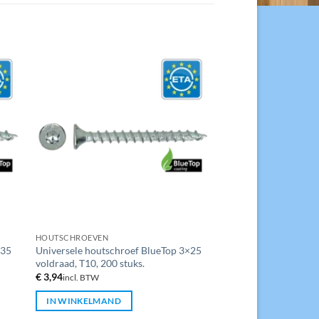
HOUTSCHROEVEN
×35
Universele houtschroef BlueTop 3×25
voldraad, T10, 200 stuks.
€
3,94
incl. BTW
IN WINKELMAND