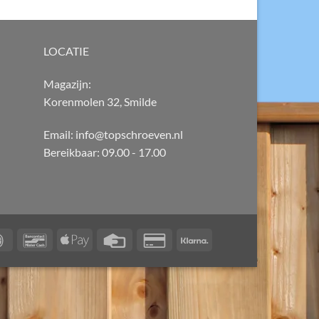
LOCATIE
Magazijn:
Korenmolen 32, Smilde
Email: info@topschroeven.nl
Bereikbaar: 09.00 - 17.00
IDeal
Bancontact
Apple
Credit
Credit
Klarna
Pay
Card
Card
2