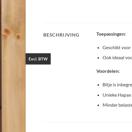
Toepassingen:
BESCHRIJVING
Geschikt voor
Ook ideaal voo
Excl. BTW
Voordelen:
Bitje is inbegr
Unieke Hapax g
Minder belaste