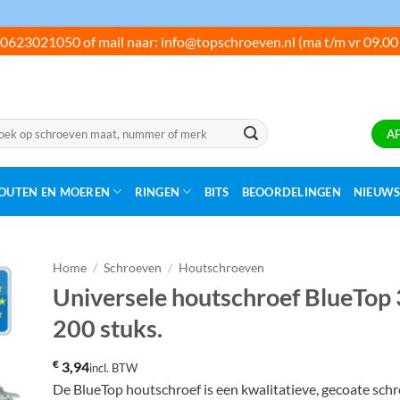
0623021050 of mail naar: info@topschroeven.nl (ma t/m vr 09.00
ken
A
:
OUTEN EN MOEREN
RINGEN
BITS
BEOORDELINGEN
NIEUW
Home
/
Schroeven
/
Houtschroeven
Universele houtschroef BlueTop 
200 stuks.
€
3,94
incl. BTW
De BlueTop houtschroef is een kwalitatieve, gecoate sch