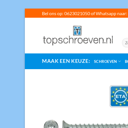
Ga
Bel ons op: 0623021050 of Whatsapp naar: 
naar
inhoud
Zoe
naar
MAAK EEN KEUZE:
SCHROEVEN
B