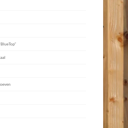
"BlueTop"
aal
roeven