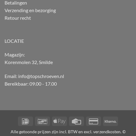
Betalingen
Verzending en bezorging
Retour recht
LOCATIE
Magazijn:
Korenmolen 32, Smilde
Email: info@topschroeven.nl
Bereikbaar: 09.00 - 17.00
IDeal
Bancontact
Apple
Credit
Credit
Klarna
Pay
Card
Card
Alle getoonde prijzen zijn incl. BTW en excl. verzendkosten. ©
2