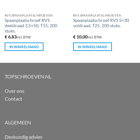
RVS SPAANPLAATSCHROEVEN
RVS SPAANPLAATSCHROEVEN
Spaanplaatschroef RVS
Spaanplaatschroef RVS 5×30
deeldraad 3,5×50, T15, 200
voldraad, T25, 200 stuks.
stuks.
€
6,83
€
10,00
incl. BTW
incl. BTW
IN WINKELMAND
IN WINKELMAND
TOPSCHROEVEN.NL
Over ons
Contact
ALGEMEEN
Deskundig advies