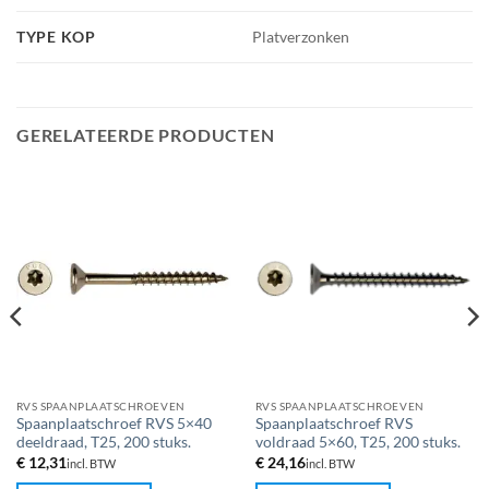
TYPE KOP
Platverzonken
GERELATEERDE PRODUCTEN
RVS SPAANPLAATSCHROEVEN
RVS SPAANPLAATSCHROEVEN
Spaanplaatschroef RVS 5×40
Spaanplaatschroef RVS
deeldraad, T25, 200 stuks.
voldraad 5×60, T25, 200 stuks.
€
12,31
€
24,16
incl. BTW
incl. BTW