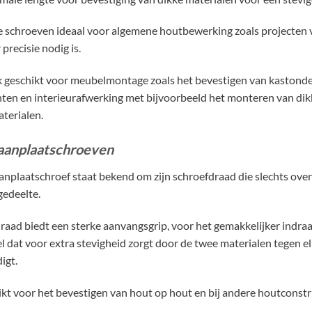
e schroeven ideaal voor algemene houtbewerking zoals projecten vo
precisie nodig is.
k geschikt voor meubelmontage zoals het bevestigen van kastonde
n en interieurafwerking met bijvoorbeeld het monteren van dik
terialen.
aanplaatschroeven
nplaatschroef staat bekend om zijn schroefdraad die slechts over 
gedeelte.
draad biedt een sterke aanvangsgrip, voor het gemakkelijker indraa
l dat voor extra stevigheid zorgt door de twee materialen tegen e
igt.
hikt voor het bevestigen van hout op hout en bij andere houtcon