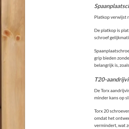
Spaanplaatsc
Platkop verwijst n
De platkop is pla
schroef gelijkmat
Spaanplaatschroe
grip bieden zonde
belangrijk is, zoa
T20-aandrijvi
De Torx aandrijvi
minder kans op sl
Torx 20 schroeven
omdat het ontwerp
vermindert, wat z