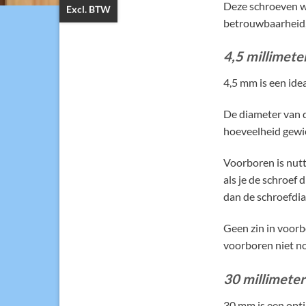
Deze schroeven w
Excl. BTW
betrouwbaarheid,
4,5 millimete
4,5 mm is een ide
De diameter van d
hoeveelheid gewic
Voorboren is nutti
als je de schroef 
dan de schroefdia
Geen zin in voorb
voorboren niet no
30 millimeter
30 mm is een opti