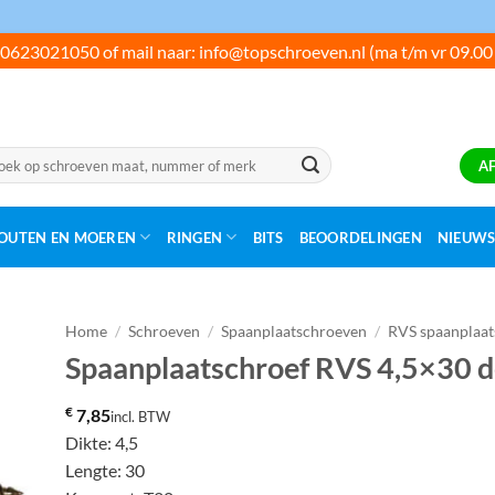
0623021050 of mail naar: info@topschroeven.nl (ma t/m vr 09.00
ken
A
:
OUTEN EN MOEREN
RINGEN
BITS
BEOORDELINGEN
NIEUW
Home
/
Schroeven
/
Spaanplaatschroeven
/
RVS spaanplaa
Spaanplaatschroef RVS 4,5×30 de
€
7,85
incl. BTW
Dikte: 4,5
Lengte: 30