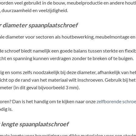
orden veel gebruikt in de bouw, meubelproductie en andere hou
 duurzaamheid en veelzijdigheid.
r diameter spaanplaatschroef
ale diameter voor sectoren als houtbewerking, meubelmontage en 
e schroef biedt namelijk een goede balans tussen sterkte en flexib
ht en spanning kunnen verdragen zonder te breken of te buigen.
g en soms zelfs noodzakelijk bij deze diameter, afhankelijk van he
dicht op de rand van het materiaal wilt inschroeven. Gebruik bij het
meter (in dit geval bijvoorbeeld 3 mm).
oren? Dan is het handig om te kijken naar onze
zelfborende schro
dig is.
 lengte spaanplaatschroef
male lengte voor bevestiging van dikke materialen voor een stevig