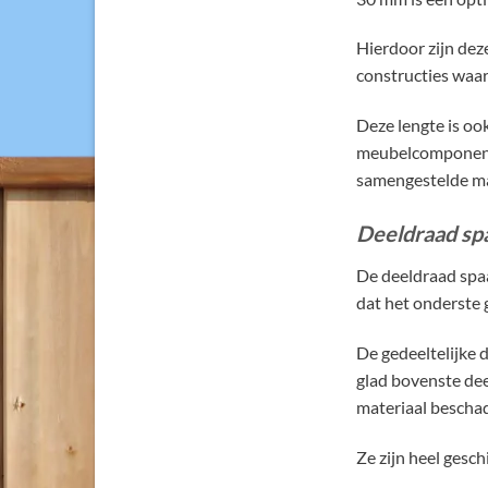
Hierdoor zijn dez
constructies waar 
Deze lengte is oo
meubelcomponente
samengestelde ma
Deeldraad sp
De deeldraad spaa
dat het onderste 
De gedeeltelijke 
glad bovenste dee
materiaal beschad
Ze zijn heel gesc