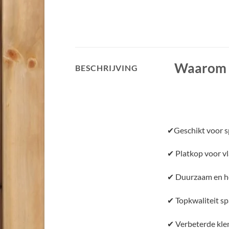
Waarom k
BESCHRIJVING
✔Geschikt voor sp
✔ Platkop voor v
✔ Duurzaam en he
✔ Topkwaliteit s
✔ Verbeterde klem