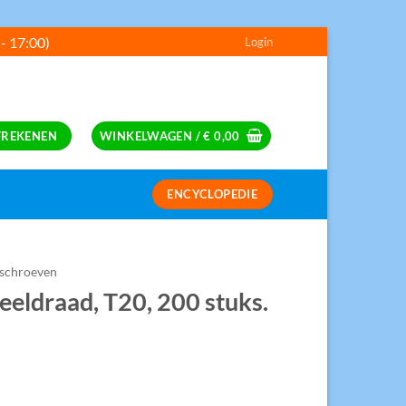
 - 17:00)
Login
---
FREKENEN
WINKELWAGEN /
€
0,00
ENCYCLOPEDIE
S
tschroeven
eldraad, T20, 200 stuks.