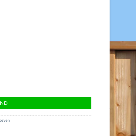
al
AND
oeven