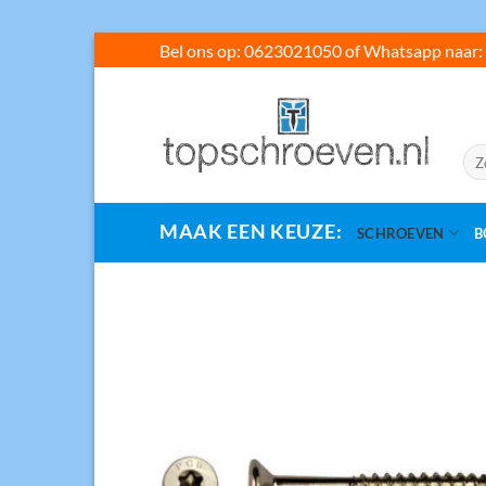
Ga
Bel ons op: 0623021050 of Whatsapp naar: 
naar
inhoud
Zoe
naar
MAAK EEN KEUZE:
SCHROEVEN
B