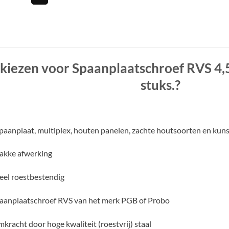
iezen voor Spaanplaatschroef RVS 4,5
stuks.
?
aanplaat, multiplex, houten panelen, zachte houtsoorten en kuns
lakke afwerking
el roestbestendig
paanplaatschroef RVS van het merk PGB of Probo
kracht door hoge kwaliteit (roestvrij) staal