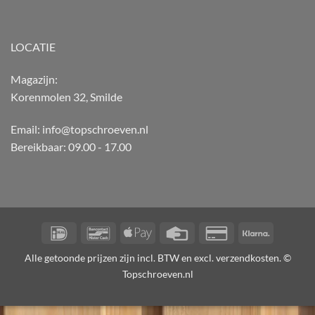
LOCATIE
Magazijn:
Korenmolen 32, Smilde
Email: info@topschroeven.nl
Bereikbaar: 09.00 - 17.00
IDeal
Bancontact
Apple
Credit
Credit
Klarna
Pay
Card
Card
Alle getoonde prijzen zijn incl. BTW en excl. verzendkosten. ©
2
Topschroeven.nl