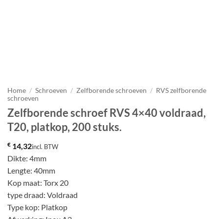
Home
/
Schroeven
/
Zelfborende schroeven
/
RVS zelfborende
schroeven
Zelfborende schroef RVS 4×40 voldraad,
T20, platkop, 200 stuks.
€
14,32
incl. BTW
Dikte: 4mm
Lengte: 40mm
Kop maat: Torx 20
type draad: Voldraad
Type kop: Platkop