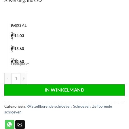
Afwerking: Inox A2
AANTAL
%
PRIJS
2-
2%
€
14,03
4
5-
5%
€
13,60
9
10-
12%
€
12,60
Onbeperkt
Zelfborende schroef RVS 4x40 voldraad, T20, platkop, 200 stuks. aant
IN WINKELMAND
Categorieën:
RVS zelfborende schroeven
,
Schroeven
,
Zelfborende
schroeven