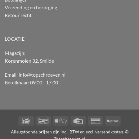
Verzending en bezorging
Retour recht
LOCATIE
Magazijn:
Korenmolen 32, Smilde
Email: info@topschroeven.nl
Bereikbaar: 09.00 - 17.00
IDeal
Bancontact
Apple
Credit
Credit
Klarna
Pay
Card
Card
Alle getoonde prijzen zijn incl. BTW en excl. verzendkosten. ©
2
Topschroeven.nl