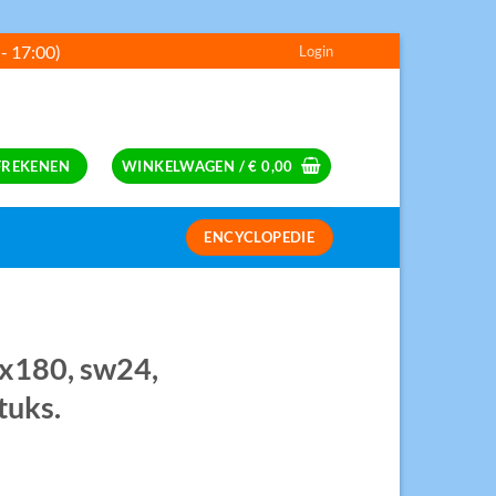
 - 17:00)
Login
---
FREKENEN
WINKELWAGEN /
€
0,00
ENCYCLOPEDIE
S
6x180, sw24,
tuks.