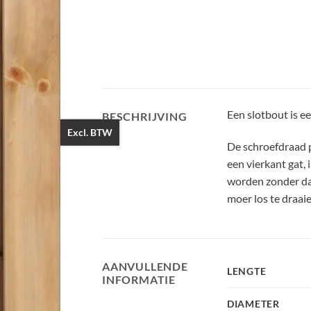
Een slotbout is e
BESCHRIJVING
Excl. BTW
De schroefdraad p
een vierkant gat,
worden zonder dat
moer los te draaie
AANVULLENDE
LENGTE
INFORMATIE
DIAMETER