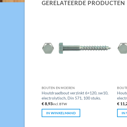
GERELATEERDE PRODUCTEN
BOUTEN EN MOEREN
BOUT
zinkt 5×50, sw8,
Houtdraadbout verzinkt 6×120, sw10,
Houtd
571, 200 stuks.
electrolytisch, Din 571, 100 stuks.
elect
€
8,93
€
11,
incl. BTW
D
IN WINKELMAND
IN