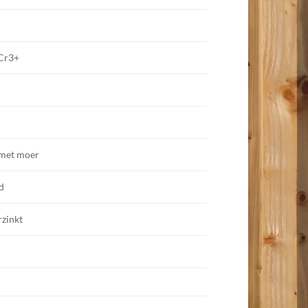
 Cr3+
 met moer
d
rzinkt