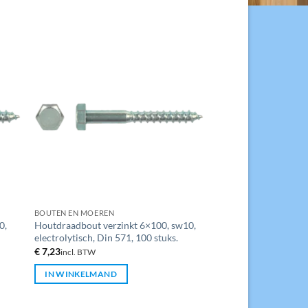
BOUTEN EN MOEREN
0,
Houtdraadbout verzinkt 6×100, sw10,
electrolytisch, Din 571, 100 stuks.
€
7,23
incl. BTW
IN WINKELMAND