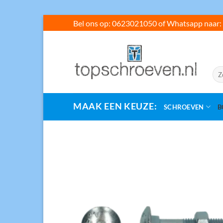
Ga
Bel ons op: 0623021050 of Whatsapp naar: 
naar
inhoud
Zoe
naar
MAAK EEN KEUZE:
SCHROEVEN
B