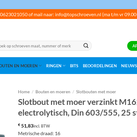
0623021050 of mail naar: info@topschroeven.nl (ma t/m vr 09.00
ken
A
:
OUTEN EN MOEREN
RINGEN
BITS
BEOORDELINGEN
NIEUW
Home
/
Bouten en moeren
/
Slotbouten met moer
Slotbout met moer verzinkt M1
electrolytisch, Din 603/555, 25 s
€
51,83
incl. BTW
Metrische draad: 16