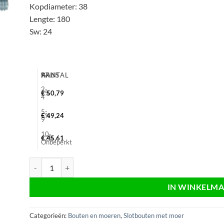
Kopdiameter: 38
Lengte: 180
Sw: 24
AANTAL
%
PRIJS
2-
2%
€
50,79
4
5-
5%
€
49,24
9
10-
12%
€
45,61
Onbeperkt
Slotbout met moer verzinkt M16x180, sw24, electrolytisch, Din
IN WINKELM
Categorieën:
Bouten en moeren
,
Slotbouten met moer