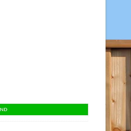
 603/555, 25 stuks. aantal
AND