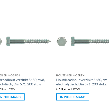
EN EN MOEREN
BOUTEN EN MOEREN
raadbout verzinkt 5×80, sw8,
Houtdraadbout verzinkt 6×80, sw1
rolytisch, Din 571, 200 stuks.
electrolytisch, Din 571, 200 stuks.
20
€
10,28
incl. BTW
incl. BTW
 WINKELMAND
IN WINKELMAND