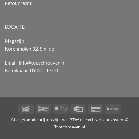
Retour recht
LOCATIE
Magazijn:
Korenmolen 32, Smilde
Email: info@topschroeven.nl
Bereikbaar: 09.00 - 17.00
IDeal
Bancontact
Apple
Credit
Credit
Klarna
Pay
Card
Card
Alle getoonde prijzen zijn incl. BTW en excl. verzendkosten. ©
2
Topschroeven.nl