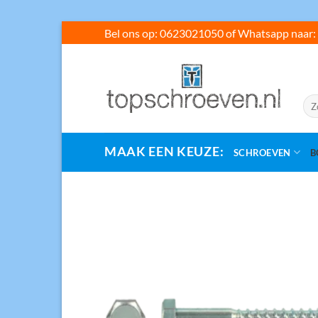
Ga
Bel ons op: 0623021050 of Whatsapp naar: 
naar
inhoud
Zoe
naar
MAAK EEN KEUZE:
SCHROEVEN
B