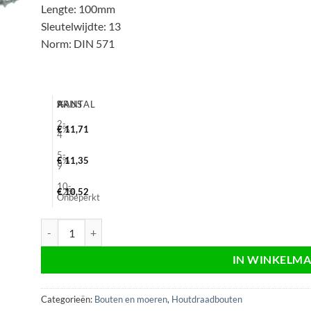
Lengte: 100mm
Sleutelwijdte: 13
Norm: DIN 571
AANTAL
%
PRIJS
2-
2%
€
11,71
4
5-
5%
€
11,35
9
10-
12%
€
10,52
Onbeperkt
Houtdraadbout verzinkt 8x100, sw13, electrolytisch, Din 571, 1
IN WINKELM
Categorieën:
Bouten en moeren
,
Houtdraadbouten