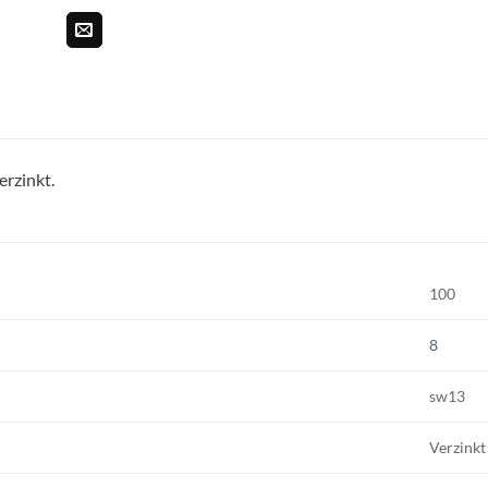
rzinkt.
100
8
sw13
Verzinkt