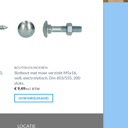
BOUTEN EN MOEREN
0,
Slotbout met moer verzinkt M5x16,
sw8, electrolytisch, Din 603/555, 200
stuks.
€
9,49
incl. BTW
IN WINKELMAND
LOCATIE