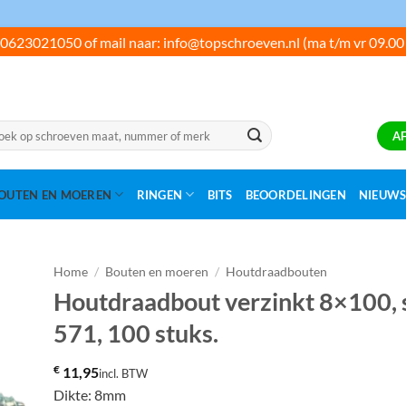
0623021050 of mail naar: info@topschroeven.nl (ma t/m vr 09.00
ken
A
:
OUTEN EN MOEREN
RINGEN
BITS
BEOORDELINGEN
NIEUW
Home
/
Bouten en moeren
/
Houtdraadbouten
Houtdraadbout verzinkt 8×100, s
571, 100 stuks.
€
11,95
incl. BTW
Dikte: 8mm