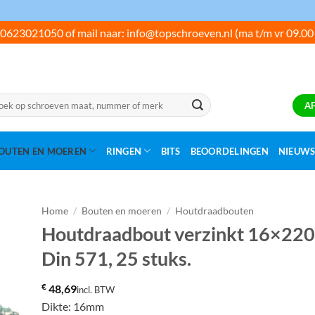
0623021050 of mail naar: info@topschroeven.nl (ma t/m vr 09.00
ken
A
:
OUTEN EN MOEREN
RINGEN
BITS
BEOORDELINGEN
NIEUW
Home
/
Bouten en moeren
/
Houtdraadbouten
Houtdraadbout verzinkt 16×220, 
Din 571, 25 stuks.
€
48,69
incl. BTW
Dikte: 16mm