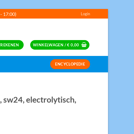
 - 17:00)
Login
---
FREKENEN
WINKELWAGEN /
€
0,00
ENCYCLOPEDIE
S
sw24, electrolytisch,