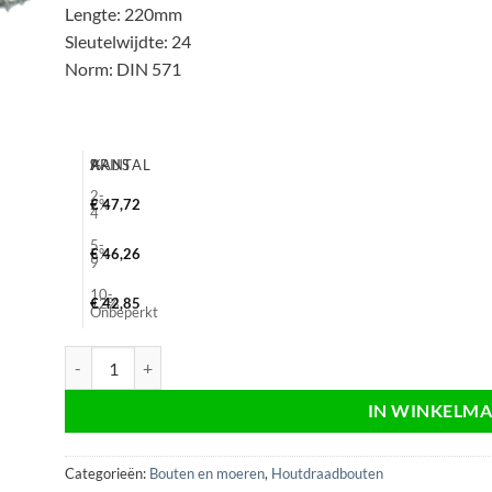
Lengte: 220mm
Sleutelwijdte: 24
Norm: DIN 571
AANTAL
%
PRIJS
2-
2%
€
47,72
4
5-
5%
€
46,26
9
10-
12%
€
42,85
Onbeperkt
Houtdraadbout verzinkt 16x220, sw24, electrolytisch, Din 571, 
IN WINKELM
Categorieën:
Bouten en moeren
,
Houtdraadbouten