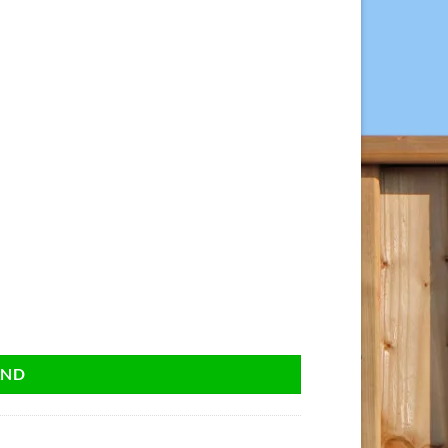
25 stuks. aantal
AND