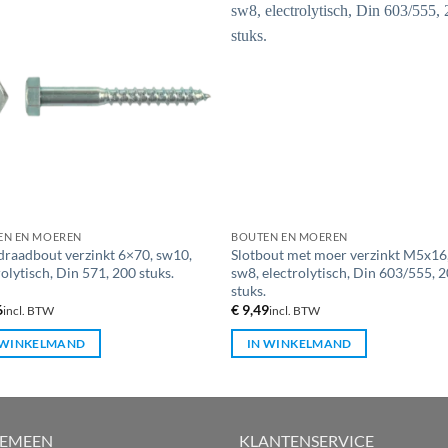
EN EN MOEREN
BOUTEN EN MOEREN
raadbout verzinkt 6×70, sw10,
Slotbout met moer verzinkt M5x16
rolytisch, Din 571, 200 stuks.
sw8, electrolytisch, Din 603/555, 
stuks.
6
€
9,49
incl. BTW
incl. BTW
 WINKELMAND
IN WINKELMAND
GEMEEN
KLANTENSERVICE