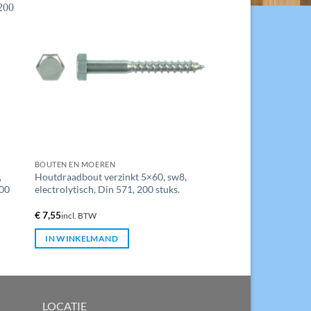
BOUTEN EN MOEREN
,
Houtdraadbout verzinkt 5×60, sw8,
200
electrolytisch, Din 571, 200 stuks.
€
7,55
incl. BTW
IN WINKELMAND
LOCATIE