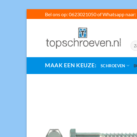
Ga
Bel ons op: 0623021050 of Whatsapp naar: 
naar
inhoud
Zoe
naar
MAAK EEN KEUZE:
SCHROEVEN
B