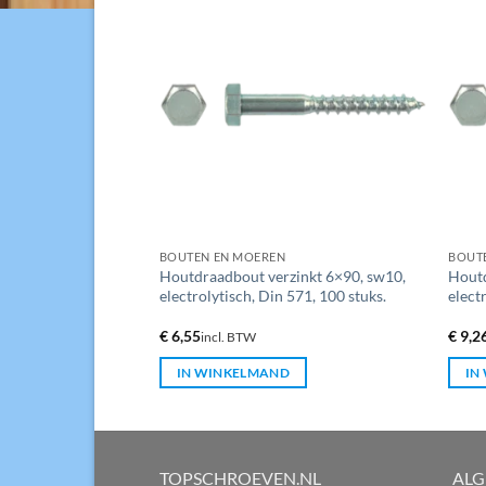
BOUTEN EN MOEREN
BOUT
zinkt 5×70, sw8,
Houtdraadbout verzinkt 6×90, sw10,
Houtd
571, 200 stuks.
electrolytisch, Din 571, 100 stuks.
elect
€
6,55
€
9,2
incl. BTW
D
IN WINKELMAND
IN
TOPSCHROEVEN.NL
AL