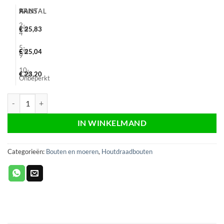
AANTAL
%
PRIJS
2-
2%
€
25,83
4
5-
5%
€
25,04
9
10-
12%
€
23,20
Onbeperkt
Houtdraadbout verzinkt 16x150, sw24, electrolytisch, Din 571, 25 stuk
IN WINKELMAND
Categorieën:
Bouten en moeren
,
Houtdraadbouten