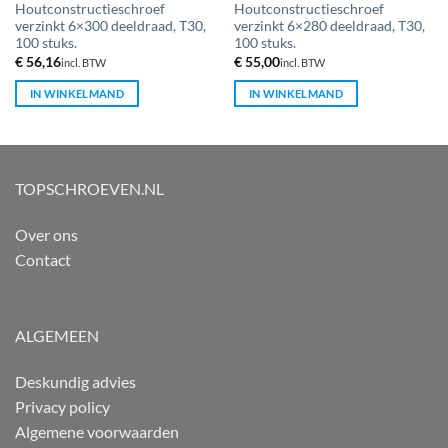
Houtconstructieschroef
Houtconstructieschroef
verzinkt 6×300 deeldraad, T30,
verzinkt 6×280 deeldraad, T30,
100 stuks.
100 stuks.
€
56,16
€
55,00
incl. BTW
incl. BTW
IN WINKELMAND
IN WINKELMAND
TOPSCHROEVEN.NL
Over ons
Contact
ALGEMEEN
Deskundig advies
Privacy policy
Algemene voorwaarden