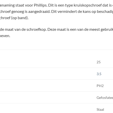
enaming staat voor Phillips. Dit is een type kruiskopschroef dat 
 schroef genoeg is aangedraaid. Dit vermindert de kans op beschadig
chroef (op band).
 de maat van de schroefkop. Deze maat is een van de meest gebrui
oeven.
25
3.5
PH2
Gefosfate
Staal