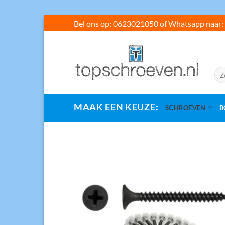
Ga
Bel ons op: 0623021050 of Whatsapp naar: 
naar
inhoud
Zoe
naar
MAAK EEN KEUZE:
SCHROEVEN
B