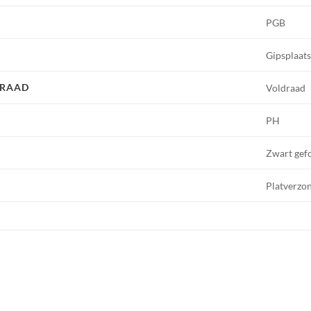
PGB
Gipsplaat
DRAAD
Voldraad
PH
Zwart gef
Platverzo