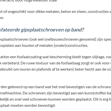
 of ongeschikt voor dikke metalen, beton en steen, constructies w
ten
sfateerde gipsplaatschroeven op band
?
psplaatschroeven (ook wel snelbouwschroeven genoemd) zijn spe
psplaten aan houten of metalen (onder)constructies.
tten een fosfaatcoating wat bescherming biedt tegen slijtage, ro
jk verbeterd. De ruwe textuur van de fosfaatlaag zorgt er ook voor 
ebruikt om muren en plafonds af te werken) beter hecht aan de s
den geleverd op een band wat het snel bevestigen van de schroe
oefmachine. De schroeven zijn bevestigd aan een kunststoffen ban
kelijk en snel veel schroeven kunnen worden geplaatst. Dit is erg 
splaat moeten worden bevestigd.