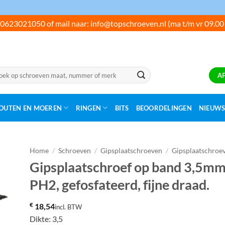
0623021050 of mail naar: info@topschroeven.nl (ma t/m vr 09.00
ken
A
:
OUTEN EN MOEREN
RINGEN
BITS
BEOORDELINGEN
NIEUW
Home
/
Schroeven
/
Gipsplaatschroeven
/
Gipsplaatschroe
Gipsplaatschroef op band 3,5mm
PH2, gefosfateerd, fijne draad.
€
18,54
incl. BTW
Dikte: 3,5