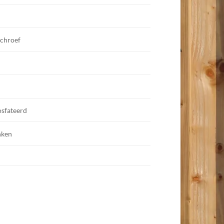
schroef
osfateerd
nken