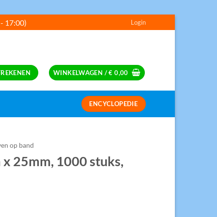
 - 17:00)
Login
---
FREKENEN
WINKELWAGEN /
€
0,00
ENCYCLOPEDIE
S
ven op band
 x 25mm, 1000 stuks,