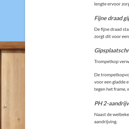
lengte ervoor zorg
Fijne draad g
De fijne draad st
zorgt dit voor een
Gipsplaatsch
Trompetkop verwij
De trompetkopvorm
voor een gladde e
tegen het frame, w
PH 2-aandrij
Naast de welbeke
aandrijving.