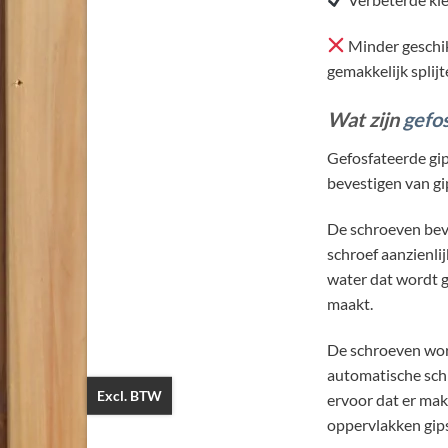
Minder geschikt
gemakkelijk splij
Wat zijn
gefo
Gefosfateerde gi
bevestigen van gi
De schroeven beva
schroef aanzienli
water dat wordt g
maakt.
De schroeven wor
automatische schr
Excl. BTW
ervoor dat er mak
oppervlakken gip