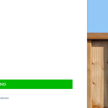
fateerd, fijne draad. aantal
AND
roeven