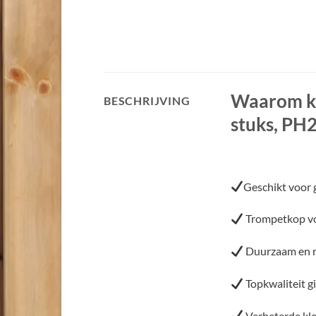
Waarom ki
BESCHRIJVING
stuks, PH2
Geschikt voor 
Trompetkop vo
Duurzaam en r
Topkwaliteit g
Verbeterde kle