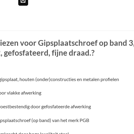
ezen voor Gipsplaatschroef op band 
, gefosfateerd, fijne draad.?
gipsplaat, houten (onder)constructies en metalen profielen
or vlakke afwerking
oestbestendig door gefosfateerde afwerking
ipsplaatschroef (op band) van het merk PGB
mkracht door hoge kwaliteit staal