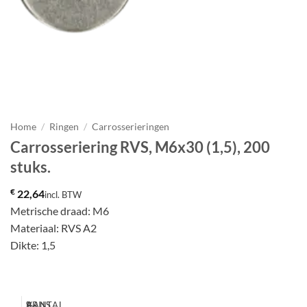
Home
/
Ringen
/
Carrosserieringen
Carrosseriering RVS, M6x30 (1,5), 200
stuks.
€
22,64
incl. BTW
Metrische draad: M6
Materiaal: RVS A2
Dikte: 1,5
AANTAL
%
PRIJS