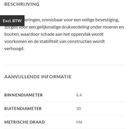
BESCHRIJVING
Carrosserieringen, onmisbaar voor een veilige bevestiging,
Excl. BTW
zorgen voor een gelijkmatige drukverdeling onder moeren en
bouten, waardoor schade aan het oppervlak wordt
voorkomen en de stabiliteit van constructies wordt
verhoogd.
AANVULLENDE INFORMATIE
BINNENDIAMETER
6.4
BUITENDIAMETER
30
METRISCHE DRAAD
M6