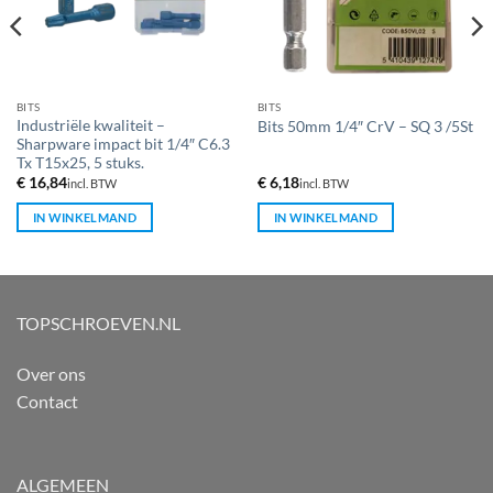
BITS
BITS
Industriële kwaliteit –
Bits 50mm 1/4″ CrV – SQ 3 /5St
Sharpware impact bit 1/4″ C6.3
Tx T15x25, 5 stuks.
€
16,84
€
6,18
incl. BTW
incl. BTW
IN WINKELMAND
IN WINKELMAND
TOPSCHROEVEN.NL
Over ons
Contact
ALGEMEEN