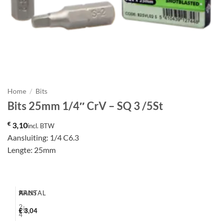
Home
/
Bits
Bits 25mm 1/4″ CrV – SQ 3 /5St
€
3,10
incl. BTW
Aansluiting: 1/4 C6.3
Lengte: 25mm
AANTAL
%
PRIJS
2-
2%
€
3,04
4