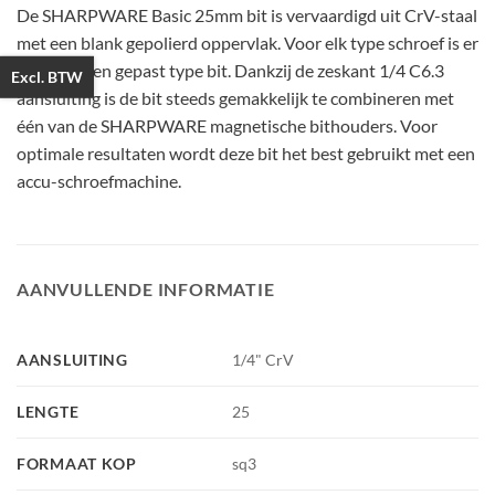
De SHARPWARE Basic 25mm bit is vervaardigd uit CrV-staal
met een blank gepolierd oppervlak. Voor elk type schroef is er
namelijk een gepast type bit. Dankzij de zeskant 1/4 C6.3
Excl. BTW
aansluiting is de bit steeds gemakkelijk te combineren met
één van de SHARPWARE magnetische bithouders. Voor
optimale resultaten wordt deze bit het best gebruikt met een
accu-schroefmachine.
AANVULLENDE INFORMATIE
AANSLUITING
1/4" CrV
LENGTE
25
FORMAAT KOP
sq3